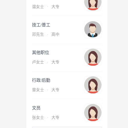
温女士
·
大专
技工/普工
邓先生
·
高中
其他职位
卢女士
·
大专
行政/后勤
曾女士
·
大专
文员
张女士
·
大专